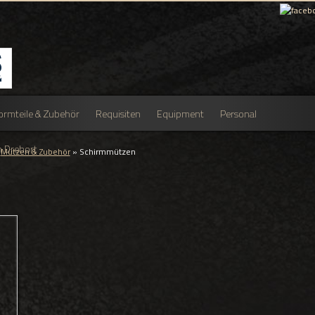
ormteile & Zubehör
Requisiten
Equipment
Personal
 Drehort
»
Mützen & Zubehör
»
Schirmmützen